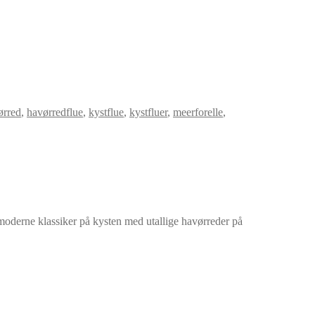
ørred
,
havørredflue
,
kystflue
,
kystfluer
,
meerforelle
,
n moderne klassiker på kysten med utallige havørreder på