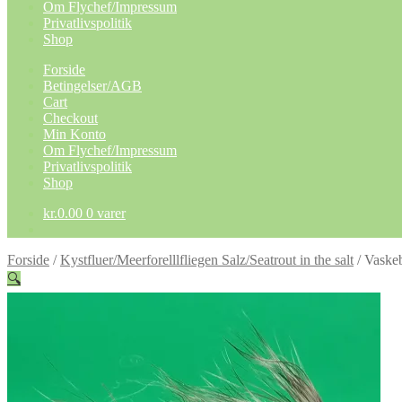
Om Flychef/Impressum
Privatlivspolitik
Shop
Forside
Betingelser/AGB
Cart
Checkout
Min Konto
Om Flychef/Impressum
Privatlivspolitik
Shop
kr.
0.00
0 varer
Forside
/
Kystfluer/Meerforelllfliegen Salz/Seatrout in the salt
/
Vaske
🔍