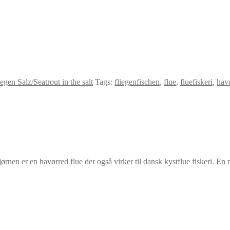
egen Salz/Seatrout in the salt
Tags:
fliegenfischen
,
flue
,
fluefiskeri
,
hav
ørnen er en havørred flue der også virker til dansk kystflue fiskeri. E