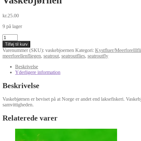
Vaskebjørnen
kr.
25.00
9 på lager
Vaskebjørnen
antal
Tilføj til kurv
Varenummer (SKU):
vaskebjoernen
Kategori:
Kystfluer/Meerforelllfli
meerforellenfliegen
,
seatrout
,
seatroutflies
,
seatroutfly
Beskrivelse
Yderligere information
Beskrivelse
Vaskebjørnen er beviset på at Norge er andet end laksefiskeri. Vaskebj
samvittigheden.
Relaterede varer