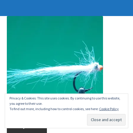
Privacy & Cookies: This site uses cookies. By continuing to use this website,
you agree to their use.
To find out more, including how to control cookies, see here:
Cookie Policy
Du ser på:
Glitter Baitfish UV Pink
kr.
20.00
Tilføj til kurv