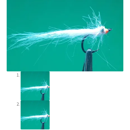
Min Konto
Om Flychef/Impressum
Privatlivspolitik
Shop