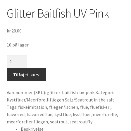
Glitter Baitfish UV Pink
kr.
20.00
10 på lager
Glitter
Baitfish
UV
Tilføj til kurv
Pink
antal
Varenummer (SKU):
glitter-baitfish-uv-pink
Kategori:
Kystfluer/Meerforelllfliegen Salz/Seatrout in the salt
Tags:
fiskeimitation
,
fliegenfischen
,
flue
,
fluefiskeri
,
havørred
,
havørredflue
,
kystflue
,
kystfluer
,
meerforelle
,
meerforellenfliegen
,
seatrout
,
seatroutfly
Beskrivelse