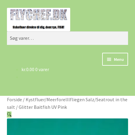
Spring
Spring
Søg
til
til
navigation
indhold
Søg
efter:
Menu
kr.
0.00
0 varer
Forside
Betingelser/AGB
Forside
/
Kystfluer/Meerforelllfliegen Salz/Seatrout in the
Cart
salt
/
Glitter Baitfish UV Pink
🔍
Checkout