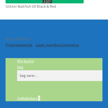
Glitter Baitfish UV Black & Red
© FlyChef 2026
Privatlivspolitik
Lavet med WooCommerce
.
Min konto
Søg
Søg
Søg
efter:
Indkøbskurv
0