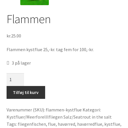
Flammen
kr.
25.00
Flammen kystflue 25,-kr. tag fem for 100,-kr.
3 på lager
Flammen
antal
Tilføj til kurv
Varenummer (SKU):
flammen-kystflue
Kategori:
Kystfluer/Meerforelllfliegen Salz/Seatrout in the salt
Tags:
fliegenfischen
,
flue
,
havørred
,
havørredflue
,
kystflue
,