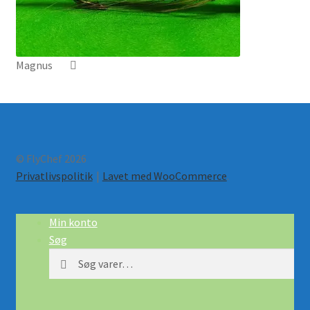
Magnus
© FlyChef 2026
Privatlivspolitik
Lavet med WooCommerce
.
Min konto
Søg
Søg
Søg
efter: