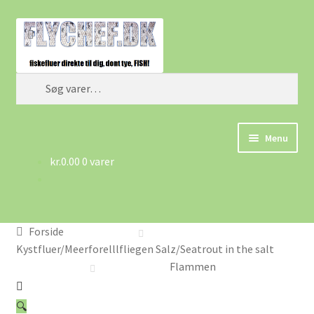
Spring
Spring
Søg
til
til
navigation
indhold
Søg
efter:
Menu
kr.
0.00
0 varer
Forside
Betingelser/AGB
Forside
Cart
Kystfluer/Meerforelllfliegen Salz/Seatrout in the salt
Flammen
Checkout
🔍