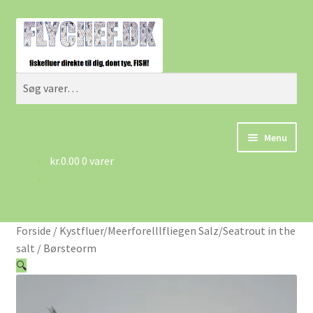
Spring
Spring
Søg
til
til
navigation
indhold
Søg
efter:
Menu
kr.
0.00
0 varer
Forside
Betingelser/AGB
Forside
/
Kystfluer/Meerforelllfliegen Salz/Seatrout in the
Cart
salt
/
Børsteorm
🔍
Checkout