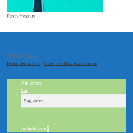
Rusty Magnus
© FlyChef 2026
Privatlivspolitik
Lavet med WooCommerce
.
Min konto
Søg
Søg
Søg
efter:
Indkøbskurv
0