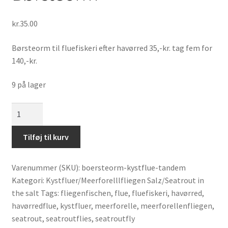
kr.
35.00
Børsteorm til fluefiskeri efter havørred 35,-kr. tag fem for
140,-kr.
9 på lager
Børsteorm
antal
Tilføj til kurv
Varenummer (SKU):
boersteorm-kystflue-tandem
Kategori:
Kystfluer/Meerforelllfliegen Salz/Seatrout in
the salt
Tags:
fliegenfischen
,
flue
,
fluefiskeri
,
havørred
,
havørredflue
,
kystfluer
,
meerforelle
,
meerforellenfliegen
,
seatrout
,
seatroutflies
,
seatroutfly