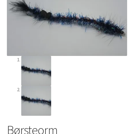
Min Konto
Om Flychef/Impressum
Privatlivspolitik
Shop
Børsteorm