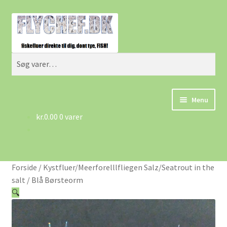
Spring
Spring
Søg
til
til
navigation
indhold
Søg
efter:
Menu
kr.
0.00
0 varer
Forside
Betingelser/AGB
Forside
/
Kystfluer/Meerforelllfliegen Salz/Seatrout in the
Cart
salt
/
Blå Børsteorm
🔍
Checkout