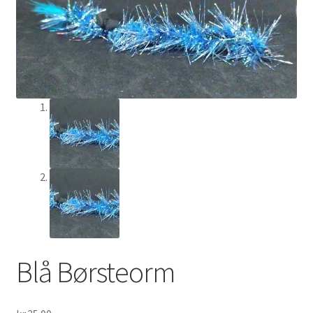
Min Konto
Om Flychef/Impressum
Privatlivspolitik
Shop
Blå Børsteorm