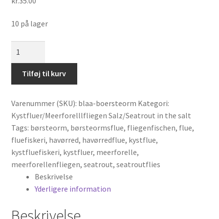
kr.
35.00
10 på lager
Blå
Børsteorm
antal
Tilføj til kurv
Varenummer (SKU):
blaa-boersteorm
Kategori:
Kystfluer/Meerforelllfliegen Salz/Seatrout in the salt
Tags:
børsteorm
,
børsteormsflue
,
fliegenfischen
,
flue
,
fluefiskeri
,
havørred
,
havørredflue
,
kystflue
,
kystfluefiskeri
,
kystfluer
,
meerforelle
,
meerforellenfliegen
,
seatrout
,
seatroutflies
Beskrivelse
Yderligere information
Beskrivelse