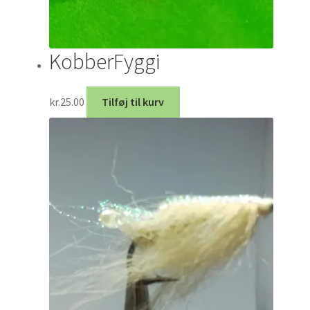
KobberFyggi
kr.
25.00
Tilføj til kurv