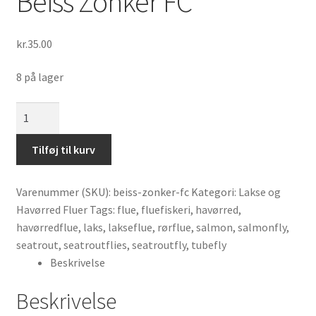
Beiss Zonker FC
kr.
35.00
8 på lager
Beiss
Zonker
FC
Tilføj til kurv
antal
Varenummer (SKU):
beiss-zonker-fc
Kategori:
Lakse og
Havørred Fluer
Tags:
flue
,
fluefiskeri
,
havørred
,
havørredflue
,
laks
,
lakseflue
,
rørflue
,
salmon
,
salmonfly
,
seatrout
,
seatroutflies
,
seatroutfly
,
tubefly
Beskrivelse
Beskrivelse