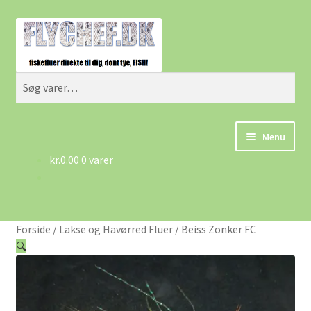
Spring
Spring
Søg
til
til
navigation
indhold
Søg
efter:
Menu
kr.
0.00
0 varer
Forside
Betingelser/AGB
Forside
/
Lakse og Havørred Fluer
/
Beiss Zonker FC
Cart
🔍
Checkout