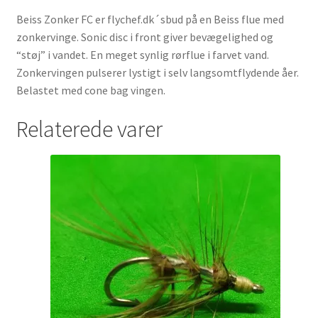
Beiss Zonker FC er flychef.dk´sbud på en Beiss flue med
zonkervinge. Sonic disc i front giver bevægelighed og
“støj” i vandet. En meget synlig rørflue i farvet vand.
Zonkervingen pulserer lystigt i selv langsomtflydende åer.
Belastet med cone bag vingen.
Relaterede varer