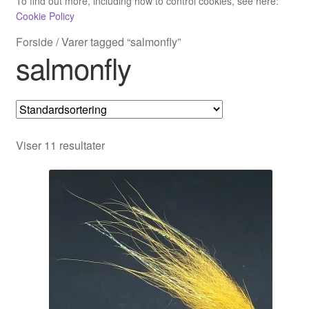
To find out more, including how to control cookies, see here:
Min Konto
Cookie Policy
Forside
/
Varer tagged “salmonfly”
Om Flychef/Impressum
salmonfly
Privatlivspolitik
Shop
Viser 11 resultater