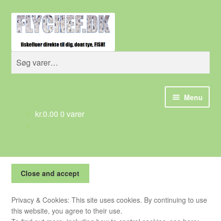
Spring
Spring
Søg
til
til
navigation
indhold
Søg
efter:
Menu
kr.
0.00
0 varer
Forside
Betingelser/AGB
Cart
Checkout
Privacy & Cookies: This site uses cookies. By continuing to use
this website, you agree to their use.