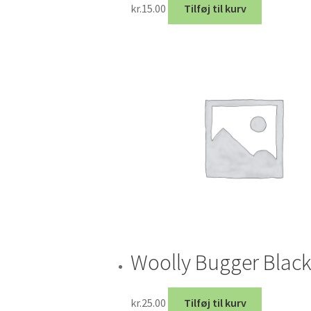
kr.
15.00
Tilføj til kurv
Woolly Bugger Blac
kr.
25.00
Tilføj til kurv