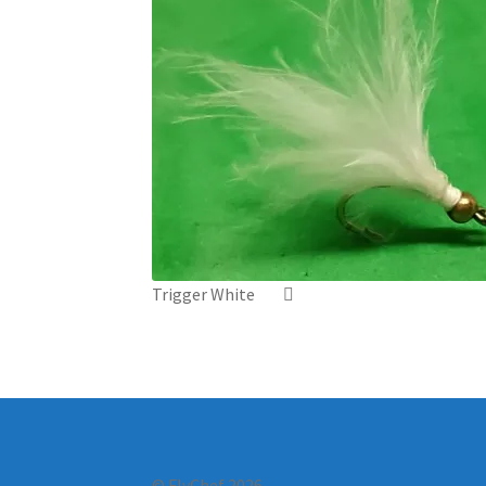
Trigger White
© FlyChef 2026