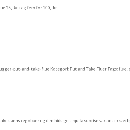
e 25,-kr. tag fem for 100,-kr.
bugger-put-and-take-flue
Kategori:
Put and Take Fluer
Tags:
flue
,
take søens regnbuer og den hidsige tequila sunrise variant er særli