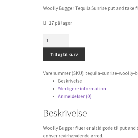
Woolly Bugger Tequila Sunrise put and take flu
17 på lager
Woolly
Bugger
Tequila
Tilføj til kurv
Sunrise
antal
Varenummer (SKU):
tequila-sunrise-woolly-
Beskrivelse
Yderligere information
Anmeldelser (0)
Beskrivelse
Woolly Bugger fluer er altid gode til put and 
enhver revirhævdende ørred.