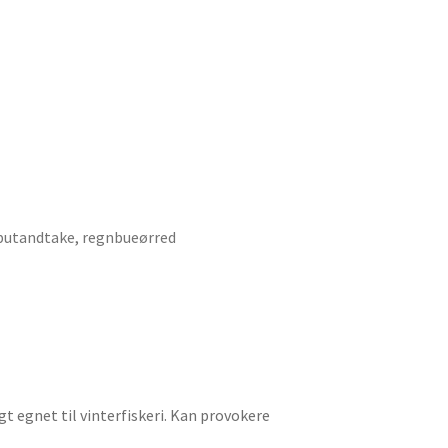
putandtake
,
regnbueørred
gt egnet til vinterfiskeri. Kan provokere