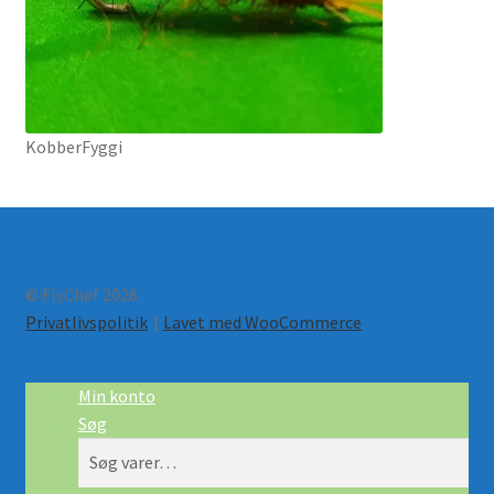
KobberFyggi
© FlyChef 2026
Privatlivspolitik
Lavet med WooCommerce
.
Min konto
Søg
Søg
Søg
efter: