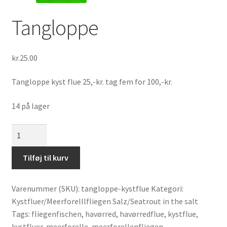
Tangloppe
kr.
25.00
Tangloppe kyst flue 25,-kr. tag fem for 100,-kr.
14 på lager
Tangloppe
antal
Tilføj til kurv
Varenummer (SKU):
tangloppe-kystflue
Kategori:
Kystfluer/Meerforelllfliegen Salz/Seatrout in the salt
Tags:
fliegenfischen
,
havørred
,
havørredflue
,
kystflue
,
kystfluer
,
meerforelle
,
meerforellenfliegen
,