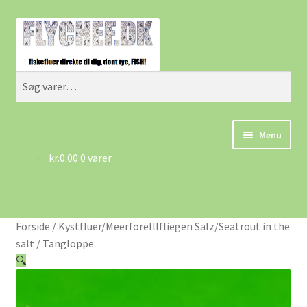
Spring
Spring
Søg
til
til
navigation
indhold
Søg
efter:
Menu
kr.
0.00
0 varer
Forside
Betingelser/AGB
Forside
/
Kystfluer/Meerforelllfliegen Salz/Seatrout in the
Cart
salt
/
Tangloppe
🔍
Checkout