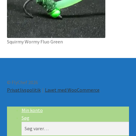
Squirmy Wormy Fluo Green
© FlyChef 2026
Privatlivspolitik
Lavet med WooCommerce
.
Min konto
Søg
Søg
Søg
efter: