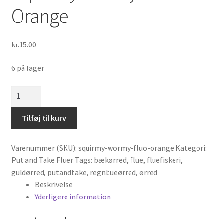
Orange
kr.
15.00
6 på lager
Squirmy
Wormy
Fluo
Tilføj til kurv
Orange
antal
Varenummer (SKU):
squirmy-wormy-fluo-orange
Kategori:
Put and Take Fluer
Tags:
bækørred
,
flue
,
fluefiskeri
,
guldørred
,
putandtake
,
regnbueørred
,
ørred
Beskrivelse
Yderligere information