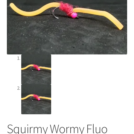
Min Konto
Om Flychef/Impressum
Privatlivspolitik
Shop
Squirmy Wormy Fluo