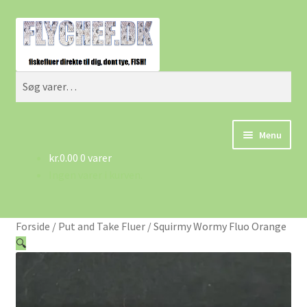
Spring
Spring
Søg
til
til
navigation
indhold
Søg
efter:
Menu
kr.
0.00
0 varer
Forside
Ingen varer i kurven.
Betingelser/AGB
Forside
/
Put and Take Fluer
/
Squirmy Wormy Fluo Orange
Cart
🔍
Checkout