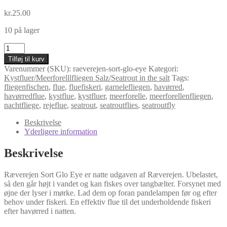
kr.
25.00
10 på lager
Ræverejen
Sort
Tilføj til kurv
Glo
Varenummer (SKU):
raeverejen-sort-glo-eye
Kategori:
Eye
Kystfluer/Meerforelllfliegen Salz/Seatrout in the salt
Tags:
antal
fliegenfischen
,
flue
,
fluefiskeri
,
garnelefliegen
,
havørred
,
havørredflue
,
kystflue
,
kystfluer
,
meerforelle
,
meerforellenfliegen
,
nachtfliege
,
rejeflue
,
seatrout
,
seatroutflies
,
seatroutfly
Beskrivelse
Yderligere information
Beskrivelse
Ræverejen Sort Glo Eye er natte udgaven af Ræverejen. Ubelastet,
så den går højt i vandet og kan fiskes over tangbælter. Forsynet med
øjne der lyser i mørke. Lad dem op foran pandelampen før og efter
behov under fiskeri. En effektiv flue til det underholdende fiskeri
efter havørred i natten.