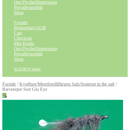
Om Flychef/Impressum
Privatlivspolitik
Shop
Forside
Betingelser/AGB
Cart
Checkout
Min Konto
Om Flychef/Impressum
Privatlivspolitik
Shop
kr.
0.00
0 varer
Forside
/
Kystfluer/Meerforelllfliegen Salz/Seatrout in the salt
/
Ræverejen Sort Glo Eye
🔍