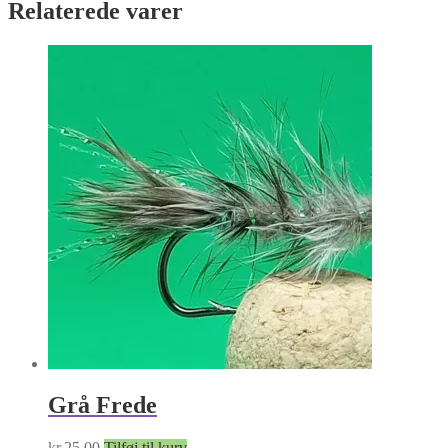
Relaterede varer
Grå Frede
kr.
25.00
Tilføj til kurv