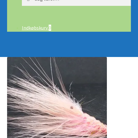
efter:
Indkøbskurv
0