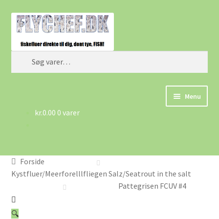
Spring
Spring
Søg
til
til
navigation
indhold
Søg
efter:
Menu
kr.
0.00
0 varer
Forside
Betingelser/AGB
Forside
Cart
Kystfluer/Meerforelllfliegen Salz/Seatrout in the salt
Pattegrisen FCUV #4
Checkout
🔍