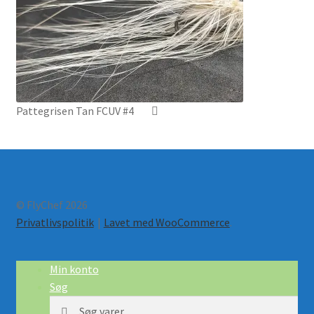
Pattegrisen Tan FCUV #4
© FlyChef 2026
Privatlivspolitik
Lavet med WooCommerce
.
Min konto
Søg
Søg
Søg