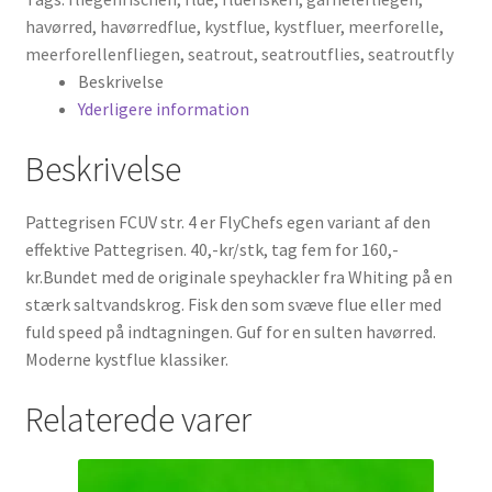
havørred
,
havørredflue
,
kystflue
,
kystfluer
,
meerforelle
,
meerforellenfliegen
,
seatrout
,
seatroutflies
,
seatroutfly
Beskrivelse
Yderligere information
Beskrivelse
Pattegrisen FCUV str. 4 er FlyChefs egen variant af den
effektive Pattegrisen. 40,-kr/stk, tag fem for 160,-
kr.Bundet med de originale speyhackler fra Whiting på en
stærk saltvandskrog. Fisk den som svæve flue eller med
fuld speed på indtagningen. Guf for en sulten havørred.
Moderne kystflue klassiker.
Relaterede varer