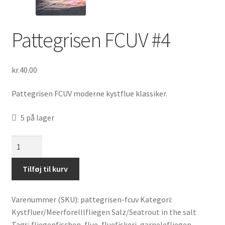
Pattegrisen FCUV #4
kr.
40.00
Pattegrisen FCUV moderne kystflue klassiker.
5 på lager
Pattegrisen
FCUV
#4
Tilføj til kurv
antal
Varenummer (SKU):
pattegrisen-fcuv
Kategori:
Kystfluer/Meerforelllfliegen Salz/Seatrout in the salt
Tags:
fliegenfischen
,
flue
,
fluefiskeri
,
garnelefliegen
,