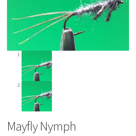
Min Konto
Om Flychef/Impressum
Privatlivspolitik
Shop
Mayfly Nymph