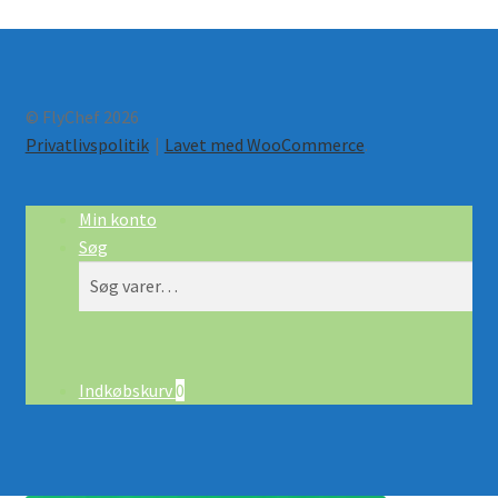
© FlyChef 2026
Privatlivspolitik
Lavet med WooCommerce
.
Min konto
Søg
Søg
Søg
efter:
Indkøbskurv
0