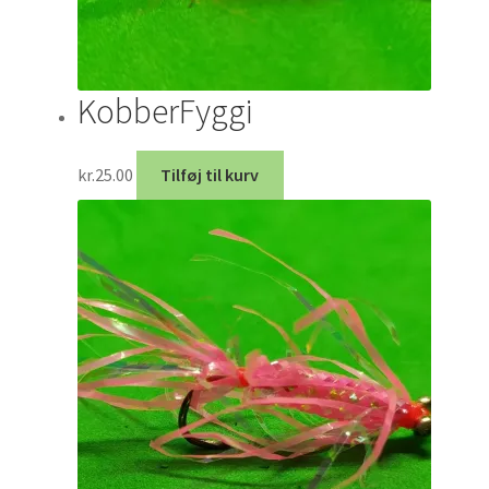
KobberFyggi
kr.
25.00
Tilføj til kurv