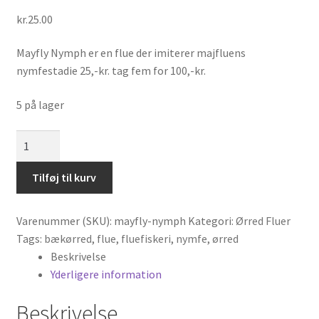
kr.
25.00
Mayfly Nymph er en flue der imiterer majfluens
nymfestadie 25,-kr. tag fem for 100,-kr.
5 på lager
Mayfly
Nymph
antal
Tilføj til kurv
Varenummer (SKU):
mayfly-nymph
Kategori:
Ørred Fluer
Tags:
bækørred
,
flue
,
fluefiskeri
,
nymfe
,
ørred
Beskrivelse
Yderligere information
Beskrivelse