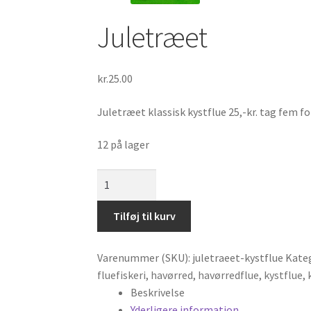
Juletræet
kr.
25.00
Juletræet klassisk kystflue 25,-kr. tag fem for
12 på lager
Juletræet
antal
Tilføj til kurv
Varenummer (SKU):
juletraeet-kystflue
Kate
fluefiskeri
,
havørred
,
havørredflue
,
kystflue
,
Beskrivelse
Yderligere information