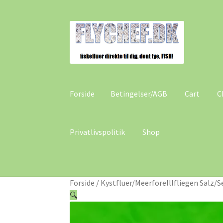
Spring
Spring
til
til
navigation
indhold
Forside
Betingelser/AGB
Cart
C
Privatlivspolitik
Shop
Forside
Betingelser/AGB
Cart
Checkout
Min 
Forside
/
Kystfluer/Meerforelllfliegen Salz/Se
🔍