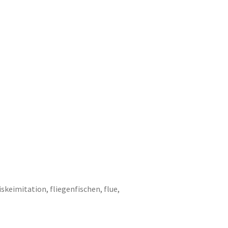
iskeimitation
,
fliegenfischen
,
flue
,