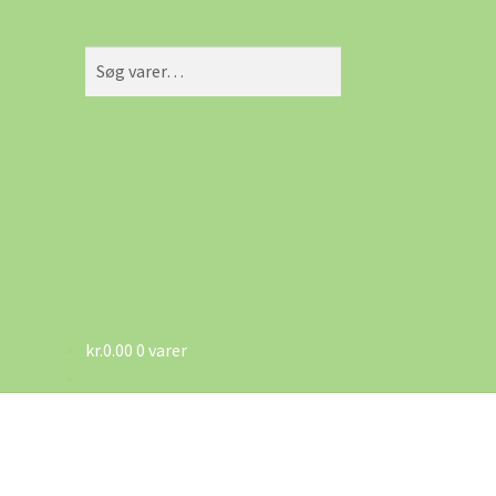
Søg
Søg
efter:
kr.
0.00
0 varer