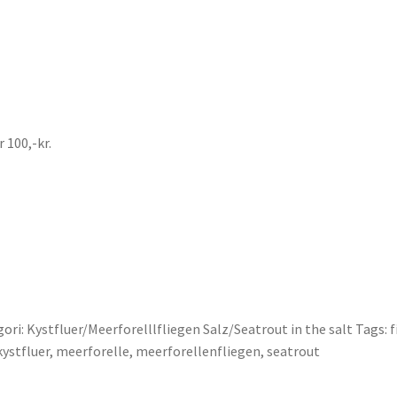
 100,-kr.
gori:
Kystfluer/Meerforelllfliegen Salz/Seatrout in the salt
Tags:
f
kystfluer
,
meerforelle
,
meerforellenfliegen
,
seatrout