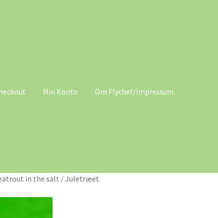
heckout
Min Konto
Om Flychef/Impressum
Konto
Om Flychef/Impressum
Privatlivspolitik
Shop
atrout in the salt
/
Juletræet