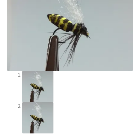
Min Konto
Om Flychef/Impressum
Privatlivspolitik
Shop