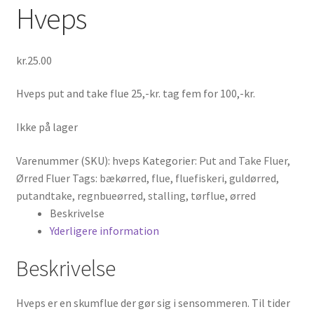
Hveps
kr.
25.00
Hveps put and take flue 25,-kr. tag fem for 100,-kr.
Ikke på lager
Varenummer (SKU):
hveps
Kategorier:
Put and Take Fluer
,
Ørred Fluer
Tags:
bækørred
,
flue
,
fluefiskeri
,
guldørred
,
putandtake
,
regnbueørred
,
stalling
,
tørflue
,
ørred
Beskrivelse
Yderligere information
Beskrivelse
Hveps er en skumflue der gør sig i sensommeren. Til tider