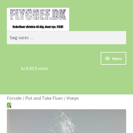
Spring
Spring
Søg
til
til
navigation
indhold
Søg
efter:
Menu
kr.
0.00
0 varer
Forside
Betingelser/AGB
Forside
/
Put and Take Fluer
/
Hveps
Cart
🔍
Checkout