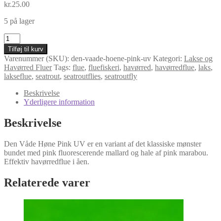
kr.
25.00
5 på lager
Den
Våde
Tilføj til kurv
Høne
Varenummer (SKU):
den-vaade-hoene-pink-uv
Kategori:
Lakse og
Pink
Havørred Fluer
Tags:
flue
,
fluefiskeri
,
havørred
,
havørredflue
,
laks
,
UV
lakseflue
,
seatrout
,
seatroutflies
,
seatroutfly
antal
Beskrivelse
Yderligere information
Beskrivelse
Den Våde Høne Pink UV er en variant af det klassiske mønster
bundet med pink fluorescerende mallard og hale af pink marabou.
Effektiv havørredflue i åen.
Relaterede varer